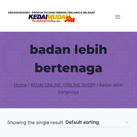
Skip
to
KEDAIMUDAH2U - PRODUK PILIHAN TERBAIK,TERLARIS & SELAMAT
content
badan lebih
bertenaga
Home
/
KEDAI ONLINE (ONLINE SHOP)
/
badan lebih
bertenaga
Showing the single result