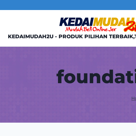
Skip
to
content
KEDAIMUDAH2U - PRODUK PILIHAN TERBAIK,
foundat
H