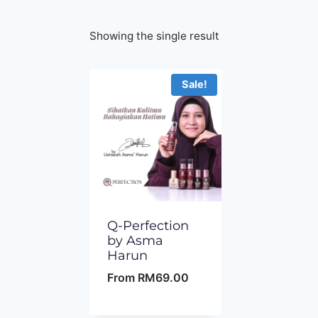
Showing the single result
Sale!
Q-Perfection
by Asma
Harun
From
RM
69.00