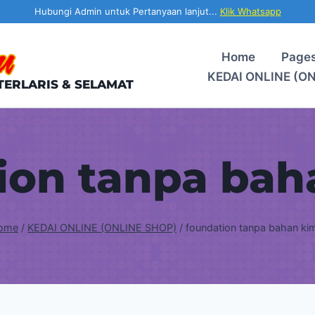
Hubungi Admin untuk Pertanyaan lanjut...
Klik Whatsapp
Home
Page
KEDAI ONLINE (O
TERLARIS & SELAMAT
ion tanpa bah
ome
/
KEDAI ONLINE (ONLINE SHOP)
/
foundation tanpa bahan ki