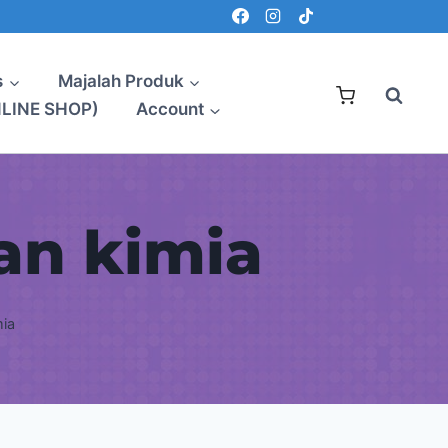
s
Majalah Produk
NLINE SHOP)
Account
an kimia
mia