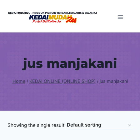
Skip
to
KEDAIMUDAH2U - PRODUK PILIHAN TERBAIK,TERLARIS & SELAMAT
content
jus manjakani
Home
/
KEDAI ONLINE (ONLINE SHOP)
/
jus manjakani
Showing the single result