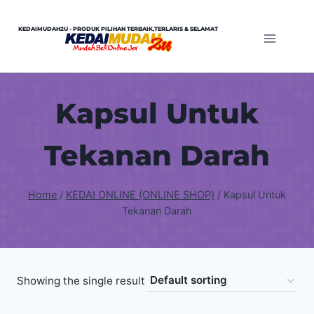
Skip
to
KEDAIMUDAH2U - PRODUK PILIHAN TERBAIK,TERLARIS & SELAMAT
content
Kapsul Untuk
Tekanan Darah
Home
/
KEDAI ONLINE (ONLINE SHOP)
/
Kapsul Untuk
Tekanan Darah
Showing the single result