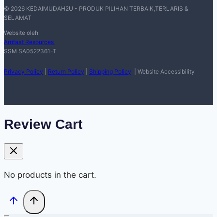
© 2026 KEDAIMUDAH2U - PRODUK PILIHAN TERBAIK,TERLARIS &
SELAMAT
Website oleh
Arrifaat Resources
SSM SA0522361-T
Privacy Policy
|
Return Policy
|
Shipping Policy
| Website Accessibility
Review Cart
No products in the cart.