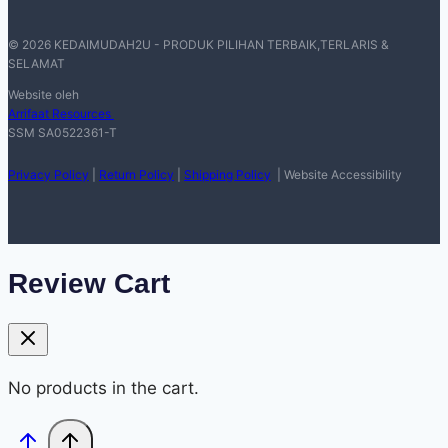
© 2026 KEDAIMUDAH2U - PRODUK PILIHAN TERBAIK,TERLARIS &
SELAMAT
Website oleh
Arrifaat Resources
SSM SA0522361-T
Privacy Policy
|
Return Policy
|
Shipping Policy
| Website Accessibility
Review Cart
No products in the cart.