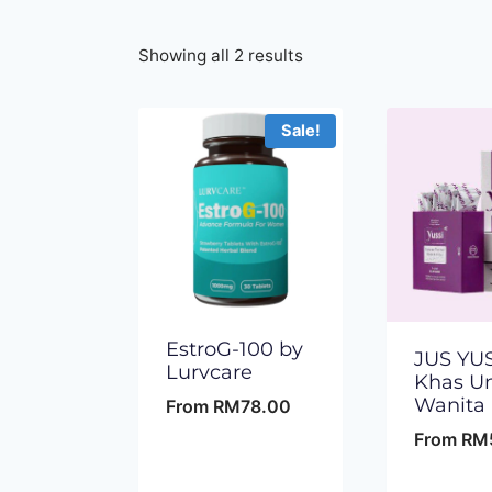
Showing all 2 results
Sale!
EstroG-100 by
JUS YUS
Lurvcare
Khas U
Wanita
From
RM
78.00
From
RM