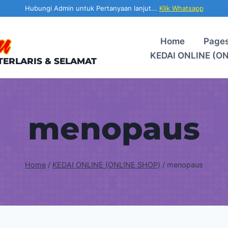
Hubungi Admin untuk Pertanyaan lanjut...
Klik Whatsapp
Home
Page
KEDAI ONLINE (O
TERLARIS & SELAMAT
menopaus
Home
/
KEDAI ONLINE (ONLINE SHOP)
/
menopaus