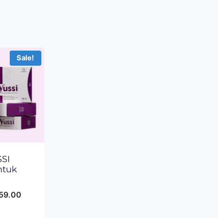
Sale!
SI
ntuk
59.00