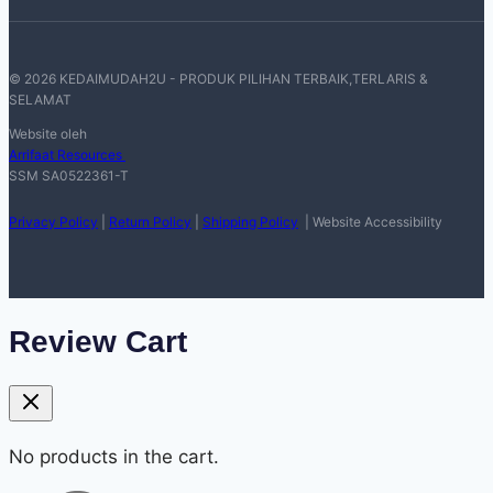
© 2026 KEDAIMUDAH2U - PRODUK PILIHAN TERBAIK,TERLARIS &
SELAMAT
Website oleh
Arrifaat Resources
SSM SA0522361-T
Privacy Policy
|
Return Policy
|
Shipping Policy
| Website Accessibility
Review Cart
No products in the cart.