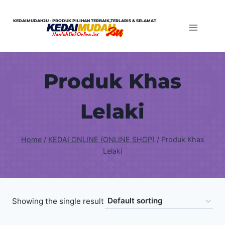
Skip
to
KEDAIMUDAH2U - PRODUK PILIHAN TERBAIK,TERLARIS & SELAMAT
content
Produk Khas
Lelaki
Home
/
KEDAI ONLINE (ONLINE SHOP)
/
Produk Khas
Lelaki
Showing the single result