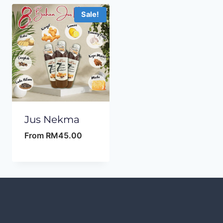
Sale!
Jus Nekma
From
RM
45.00