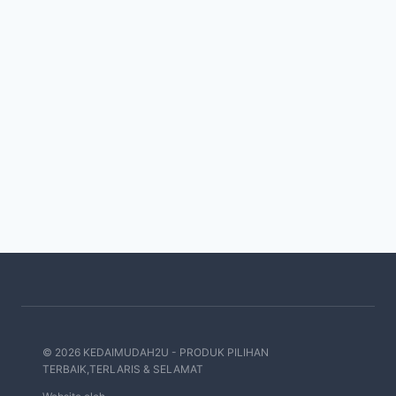
© 2026 KEDAIMUDAH2U - PRODUK PILIHAN
TERBAIK,TERLARIS & SELAMAT