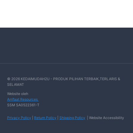
© 2026 KEDAIMUDAH2U - PRODUK PILIHAN TERBAIK,TERLARIS &
SELAMAT
Website oleh
Arrifaat Resources
SSM SA0522361-T
Privacy Policy
|
Return Policy
|
Shipping Policy
| Website Accessibility