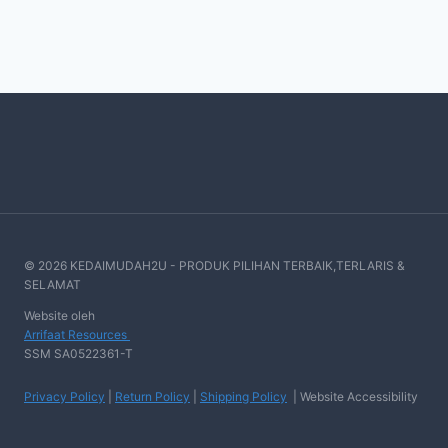
© 2026 KEDAIMUDAH2U - PRODUK PILIHAN TERBAIK,TERLARIS &
SELAMAT
Website oleh
Arrifaat Resources
SSM SA0522361-T
Privacy Policy
|
Return Policy
|
Shipping Policy
| Website Accessibility