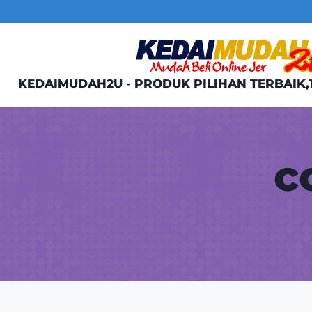
Skip
to
content
KEDAIMUDAH2U - PRODUK PILIHAN TERBAIK,
c