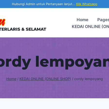
Hubungi Admin untuk Pertanyaan lanjut...
Klik Whatsapp
Home
Page
KEDAI ONLINE (O
TERLARIS & SELAMAT
ordy lempoya
Home
/
KEDAI ONLINE (ONLINE SHOP)
/
cordy lempoyang