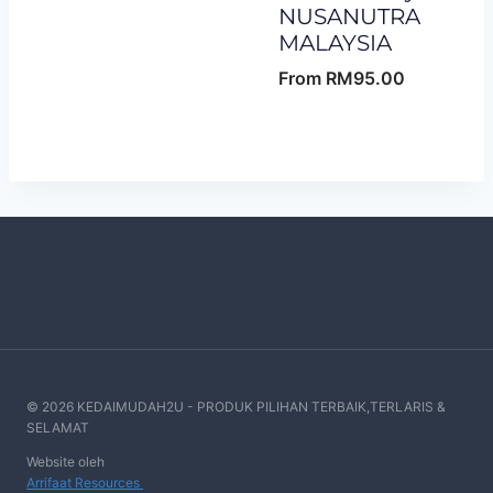
NUSANUTRA
MALAYSIA
From
RM
95.00
© 2026 KEDAIMUDAH2U - PRODUK PILIHAN TERBAIK,TERLARIS &
SELAMAT
Website oleh
Arrifaat Resources