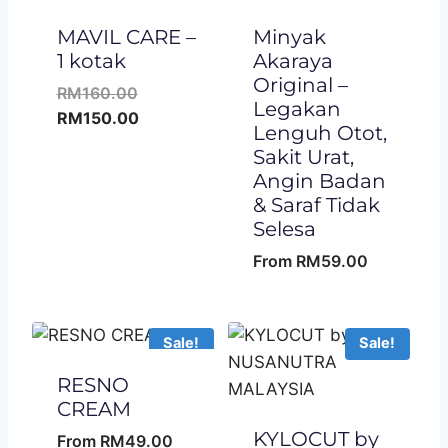
MAVIL CARE –
Minyak
1 kotak
Akaraya
Original –
Original
RM
160.00
Legakan
price
Current
RM
150.00
Lenguh Otot,
was:
price
Sakit Urat,
RM160.00.
is:
Angin Badan
RM150.00.
& Saraf Tidak
Selesa
From
RM
59.00
Sale!
Sale!
RESNO
CREAM
KYLOCUT by
From
RM
49.00