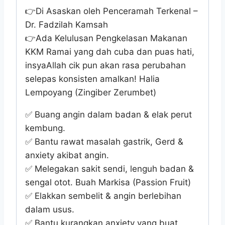
👉
Di Asaskan oleh Penceramah Terkenal –
Dr. Fadzilah Kamsah
👉
Ada Kelulusan Pengkelasan Makanan
KKM Ramai yang dah cuba dan puas hati,
insyaAllah cik pun akan rasa perubahan
selepas konsisten amalkan! Halia
Lempoyang (Zingiber Zerumbet)
✅
Buang angin dalam badan & elak perut
kembung.
✅
Bantu rawat masalah gastrik, Gerd &
anxiety akibat angin.
✅
Melegakan sakit sendi, lenguh badan &
sengal otot. Buah Markisa (Passion Fruit)
✅
Elakkan sembelit & angin berlebihan
dalam usus.
✅
Bantu kurangkan anxiety yang buat