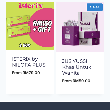
Sale!
ISTERIX by
JUS YUSSI
NILOFA PLUS
Khas Untuk
Wanita
From
RM
79.00
From
RM
59.00