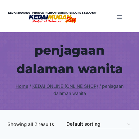
Skip
to
KEDAIMUDAH2U - PRODUK PILIHAN TERBAIK,TERLARIS & SELAMAT
content
penjagaan
dalaman wanita
Home
/
KEDAI ONLINE (ONLINE SHOP)
/
penjagaan
dalaman wanita
Showing all 2 results