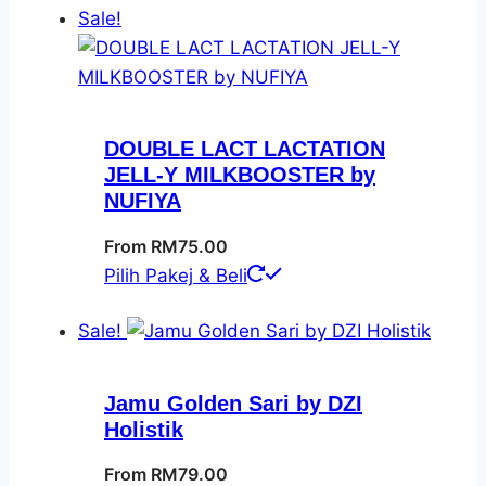
Sale!
has
multiple
variants.
The
options
DOUBLE LACT LACTATION
may
JELL-Y MILKBOOSTER by
be
NUFIYA
chosen
From
RM
75.00
on
This
Pilih Pakej & Beli
the
product
product
Sale!
has
page
multiple
variants.
Jamu Golden Sari by DZI
The
Holistik
options
From
RM
79.00
may