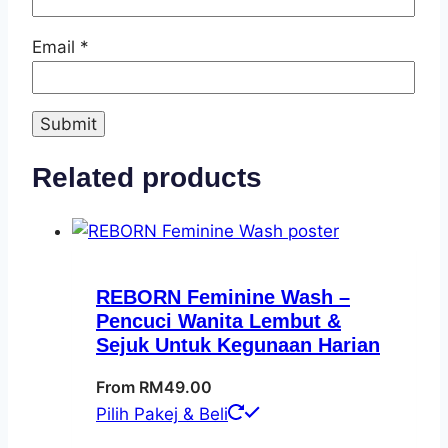
Email
*
Related products
REBORN Feminine Wash –
Pencuci Wanita Lembut &
Sejuk Untuk Kegunaan Harian
From
RM
49.00
This
Pilih Pakej & Beli
product