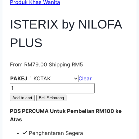
Produk Khas Wanita
ISTERIX by NILOFA
PLUS
From
RM
79.00
Shipping RM5
PAKEJ
Clear
ISTERIX
by
Add to cart
Beli Sekarang
NILOFA
POS PERCUMA Untuk Pembelian RM100 ke
PLUS
Atas
quantity
Penghantaran Segera