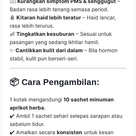
💆‍♀️
Kurangkan simptom PMS & senggugut
–
Badan rasa lebih tenang semasa period.
🩸
Kitaran haid lebih teratur
– Haid lancar,
rasa lebih terurus.
👶
Tingkatkan kesuburan
– Sesuai untuk
pasangan yang sedang ikhtiar hamil.
✨
Cantikkan kulit dari dalam
– Bila hormon
stabil, kulit pun berseri-seri.
📦
Cara Pengambilan:
1 kotak mengandungi
10 sachet minuman
aprikot herba
.
✔️ Ambil 1 sachet sehari selepas sarapan atau
sebelum tidur.
✔️ Amalkan secara
konsisten
untuk kesan