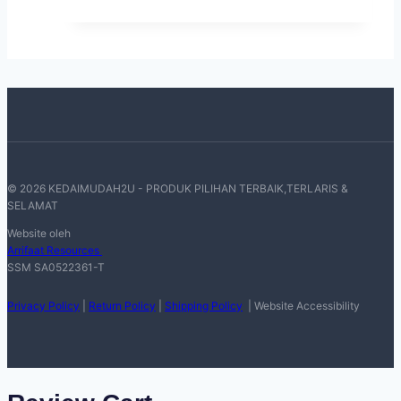
© 2026 KEDAIMUDAH2U - PRODUK PILIHAN TERBAIK,TERLARIS &
SELAMAT
Website oleh
Arrifaat Resources
SSM SA0522361-T
Privacy Policy
|
Return Policy
|
Shipping Policy
| Website Accessibility