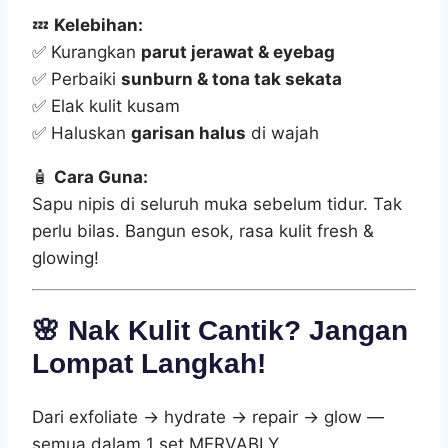
💤
Kelebihan:
✅ Kurangkan
parut jerawat & eyebag
✅ Perbaiki
sunburn & tona tak sekata
✅ Elak kulit kusam
✅ Haluskan
garisan halus
di wajah
🧴
Cara Guna:
Sapu nipis di seluruh muka sebelum tidur. Tak
perlu bilas. Bangun esok, rasa kulit fresh &
glowing!
🌸 Nak Kulit Cantik? Jangan
Lompat Langkah!
Dari exfoliate → hydrate → repair → glow —
semua dalam 1 set MERVABLY.