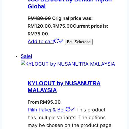
Global
RM
120.00
Original price was:
RM120.00.
RM
75.00
Current price is:
RM75.00.
Add to cart
Beli Sekarang
Sale!
KYLOCUT by NUSANUTRA
MALAYSIA
From
RM
95.00
Pilih Pakej & Beli
This product
has multiple variants. The options
may be chosen on the product page