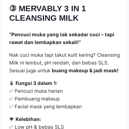
③
MERVABLY 3 IN 1
CLEANSING MILK
“Pencuci muka yang tak sekadar cuci – tapi
rawat dan lembapkan sekali!”
Nak cuci muka tapi takut kulit kering? Cleansing
Milk ni lembut, pH rendah, dan bebas SLS.
Sesuai juga untuk
buang makeup & jadi mask!
🧴
Fungsi 3 dalam 1:
✅ Pencuci muka harian
✅ Pembuang makeup
✅ Facial mask yang lembapkan
💗
Kelebihan:
✅ Low pH & bebas SLS