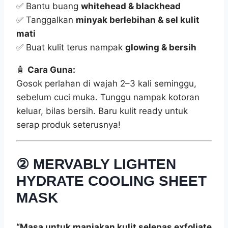
✅ Bantu buang
whitehead & blackhead
✅ Tanggalkan
minyak berlebihan & sel kulit
mati
✅ Buat kulit terus nampak
glowing & bersih
🧴
Cara Guna:
Gosok perlahan di wajah 2–3 kali seminggu,
sebelum cuci muka. Tunggu nampak kotoran
keluar, bilas bersih. Baru kulit ready untuk
serap produk seterusnya!
②
MERVABLY LIGHTEN
HYDRATE COOLING SHEET
MASK
“Masa untuk manjakan kulit selepas exfoliate