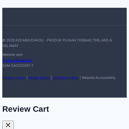
© 2026 KEDAIMUDAH2U - PRODUK PILIHAN TERBAIK,TERLARIS &
SELAMAT
Website oleh
Arrifaat Resources
SSM SA0522361-T
Privacy Policy
|
Return Policy
|
Shipping Policy
| Website Accessibility
Review Cart