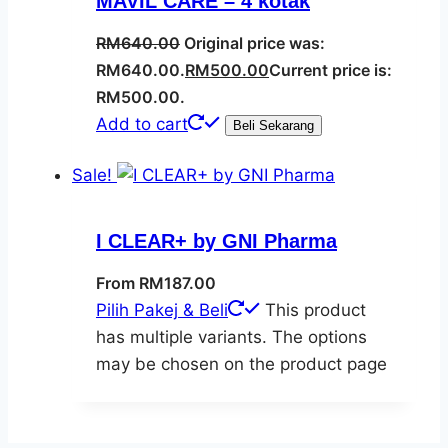
MAVIL CARE – 4 kotak
RM
640.00
Original price was:
RM640.00.
RM
500.00
Current price is:
RM500.00.
Add to cart
Beli Sekarang
Sale!
I CLEAR+ by GNI Pharma
From
RM
187.00
Pilih Pakej & Beli
This product
has multiple variants. The options
may be chosen on the product page