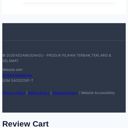
© 2026 KEDAIMUDAH2U - PRODUK PILIHAN TERBAIK,TERLARIS &
SELAMAT
Website oleh
Arrifaat Resources
SSM SA0522361-T
Privacy Policy
|
Return Policy
|
Shipping Policy
| Website Accessibility
Review Cart