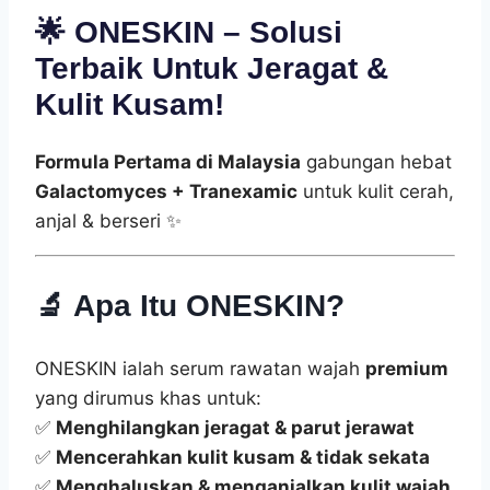
🌟
ONESKIN – Solusi
Terbaik Untuk Jeragat &
Kulit Kusam!
Formula Pertama di Malaysia
gabungan hebat
Galactomyces + Tranexamic
untuk kulit cerah,
anjal & berseri ✨
🔬
Apa Itu ONESKIN?
ONESKIN ialah serum rawatan wajah
premium
yang dirumus khas untuk:
✅
Menghilangkan jeragat & parut jerawat
✅
Mencerahkan kulit kusam & tidak sekata
✅
Menghaluskan & menganjalkan kulit wajah