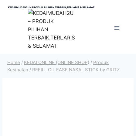
Skip
KEDAIMUDAH2U - PRODUK PILIHAN TERBAIK,TERLARIS & SELAMAT
to
content
Home
/
KEDAI ONLINE (ONLINE SHOP)
/
Produk
Kesihatan
/
REFILL OIL EASE NASAL STICK by GRITZ