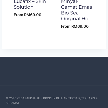
Lucafix – Skin
Minyak
Solution
Gamat Emas
Bio Sea
From
RM
69.00
Original Hq
From
RM
69.00
© 2026 KEDAIMUDAH2U - PRODUK PILIHAN TERBAIK,TERLARIS &
SELAMAT