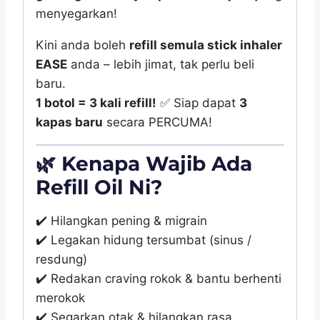
menyegarkan!
Kini anda boleh
refill semula stick inhaler
EASE
anda – lebih jimat, tak perlu beli
baru.
1 botol = 3 kali refill!
✅ Siap dapat
3
kapas baru
secara PERCUMA!
🌿
Kenapa Wajib Ada
Refill Oil Ni?
✔️ Hilangkan pening & migrain
✔️ Legakan hidung tersumbat (sinus /
resdung)
✔️ Redakan craving rokok & bantu berhenti
merokok
✔️ Segarkan otak & hilangkan rasa