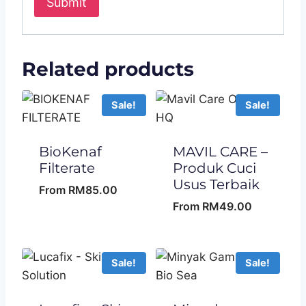
Related products
Sale!
Sale!
BioKenaf
MAVIL CARE –
Filterate
Produk Cuci
Usus Terbaik
From
RM
85.00
From
RM
49.00
Sale!
Sale!