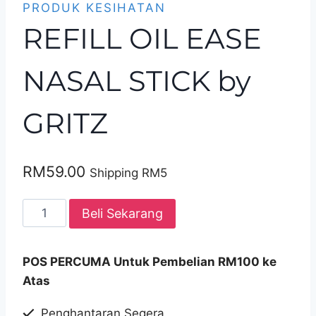
PRODUK KESIHATAN
REFILL OIL EASE
NASAL STICK by
GRITZ
RM
59.00
Shipping RM5
REFILL
Beli Sekarang
OIL
EASE
POS PERCUMA Untuk Pembelian RM100 ke
NASAL
Atas
STICK
by
Penghantaran Segera