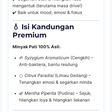
mengantuk (terutama masa drive!)
✔️ Baik untuk mood, emosi & fokus
💧
Isi Kandungan
Premium
Minyak Pati 100% Asli:
🌱
Syzygium Aromaticum
(Cengkih) –
Anti-bakteria, bantu resdung
🍊
Citrus Paradisi
(Limau Gedang) –
Tenangkan emosi & segarkan minda
🌿
Mentha Piperita
(Pudina) – Sejuk,
hilangkan loya & hilangkan tekanan