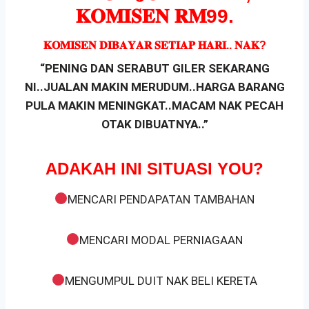
𝐊𝐎𝐌𝐈𝐒𝐄𝐍 𝐑𝐌99.
𝐊𝐎𝐌𝐈𝐒𝐄𝐍 𝐃𝐈𝐁𝐀𝐘𝐀𝐑 𝐒𝐄𝐓𝐈𝐀𝐏 𝐇𝐀𝐑𝐈.. 𝐍𝐀𝐊?
“PENING DAN SERABUT GILER SEKARANG
NI..JUALAN MAKIN MERUDUM..HARGA BARANG
PULA MAKIN MENINGKAT..MACAM NAK PECAH
OTAK DIBUATNYA..”
ADAKAH INI SITUASI YOU?
MENCARI PENDAPATAN TAMBAHAN
MENCARI MODAL PERNIAGAAN
MENGUMPUL DUIT NAK BELI KERETA