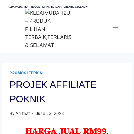
Skip
KEDAIMUDAH2U - PRODUK PILIHAN TERBAIK,TERLARIS & SELAMAT
to
content
PROMOSI TERKINI
PROJEK AFFILIATE
POKNIK
By
Arrifaat
June 23, 2023
𝐇𝐀𝐑𝐆𝐀 𝐉𝐔𝐀𝐋 𝐑𝐌99,