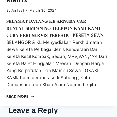
By
Arrifaat
March 30, 2024
𝐒𝐄𝐋𝐀𝐌𝐀𝐓 𝐃𝐀𝐓𝐀𝐍𝐆 𝐊𝐄 𝐀𝐑𝐍𝐔𝐑𝐀 𝐂𝐀𝐑
𝐑𝐄𝐍𝐓𝐀𝐋.𝐒𝐈𝐌𝐏𝐀𝐍 𝐍𝐎 𝐓𝐄𝐋𝐄𝐅𝐎𝐍 𝐊𝐀𝐌𝐈.𝐊𝐀𝐌𝐈
𝐂𝐔𝐁𝐀 𝐁𝐄𝐑𝐈 𝐒𝐄𝐑𝐕𝐈𝐒 𝐓𝐄𝐑𝐁𝐀𝐈𝐊 KERETA SEWA
SELANGOR & KL Menyediakan Perkhidmatan
Sewa Kereta Pelbagai Jenis Kenderaan Dari
Kereta Kecil Kompak, Sedan, MPV,VAN,4×4.Dari
Kereta Bajet Hinggalah Mewah..Dengan Harga
Yang Berpatutan Dan Mampu Sewa LOKASI
KAMI: Kami beroperasi di Subang , Kota
Damansara dan Shah Alam.Namun begitu…
ARNURA
READ MORE
CAR
RENTAL
Leave a Reply
–