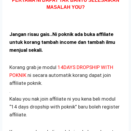
PERTAMA NI DAPAT TAK BANTU SELESAIKAN
MASALAH YOU?
Jangan risau gais..Ni poknik ada buka affiliate
untuk korang tambah income dan tambah ilmu
menjual sekali.
Korang grab je modul
14DAYS DROPSHIP WITH
POKNIK
ni secara automatik korang dapat join
affiliate poknik.
.
Kalau you nak join affiliate ni you kena beli modul
“14 days dropship with poknik” baru boleh register
affiliate.