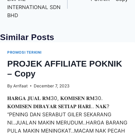
INTERNATIONAL SDN
BHD
Similar Posts
PROMOSI TERKINI
PROJEK AFFILIATE POKNIK
– Copy
By
Arrifaat
December 7, 2023
𝐇𝐀𝐑𝐆𝐀 𝐉𝐔𝐀𝐋 𝐑𝐌30, 𝐊𝐎𝐌𝐈𝐒𝐄𝐍 𝐑𝐌30.
𝐊𝐎𝐌𝐈𝐒𝐄𝐍 𝐃𝐈𝐁𝐀𝐘𝐀𝐑 𝐒𝐄𝐓𝐈𝐀𝐏 𝐇𝐀𝐑𝐈.. 𝐍𝐀𝐊?
“PENING DAN SERABUT GILER SEKARANG
NI..JUALAN MAKIN MERUDUM..HARGA BARANG
PULA MAKIN MENINGKAT..MACAM NAK PECAH