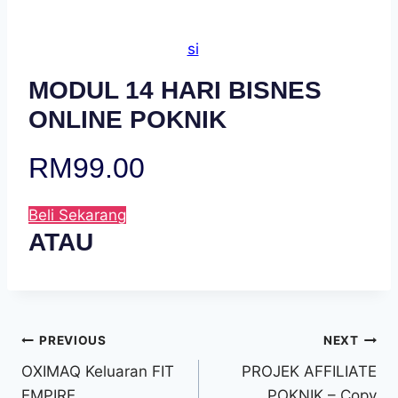
si
MODUL 14 HARI BISNES
ONLINE POKNIK
RM99.00
Beli Sekarang
ATAU
Post
PREVIOUS
NEXT
navigation
OXIMAQ Keluaran FIT
PROJEK AFFILIATE
EMPIRE
POKNIK – Copy