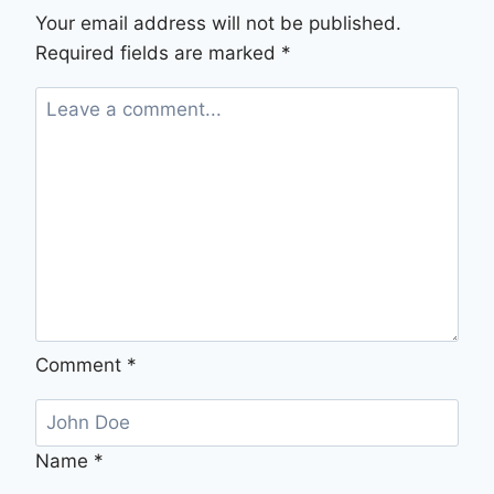
KERETA
Your email address will not be published.
SEWA
SUBANG
Required fields are marked
*
,
KL
&
SELANGOR
BY
GOGREEN
MATRIX
Comment
*
Name
*