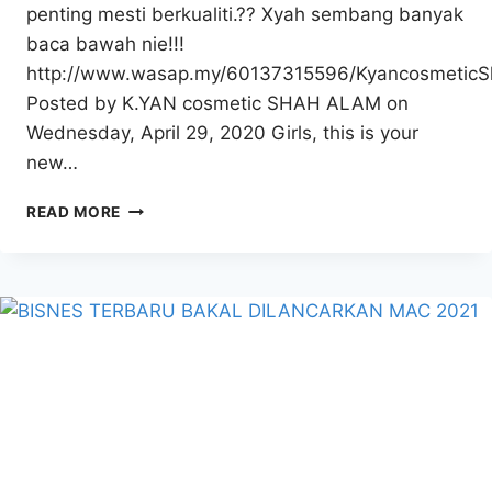
penting mesti berkualiti.?? Xyah sembang banyak
baca bawah nie!!!
http://www.wasap.my/60137315596/Kyancosmetic
Posted by K.YAN cosmetic SHAH ALAM on
Wednesday, April 29, 2020 Girls, this is your
new…
KYAN
READ MORE
COSMETICS
SDN
BHD
KYAN
CUSHION
FOUNDATION