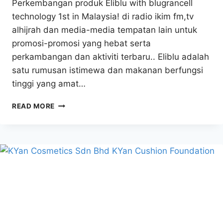
Perkembangan produk Eliblu with blugrancell
technology 1st in Malaysia! di radio ikim fm,tv
alhijrah dan media-media tempatan lain untuk
promosi-promosi yang hebat serta
perkambangan dan aktiviti terbaru.. Eliblu adalah
satu rumusan istimewa dan makanan berfungsi
tinggi yang amat…
ELIBLU
READ MORE
WITH
BLUGRANCELL
TECHNOLOGY
–
ELIGOL
GLOBAL